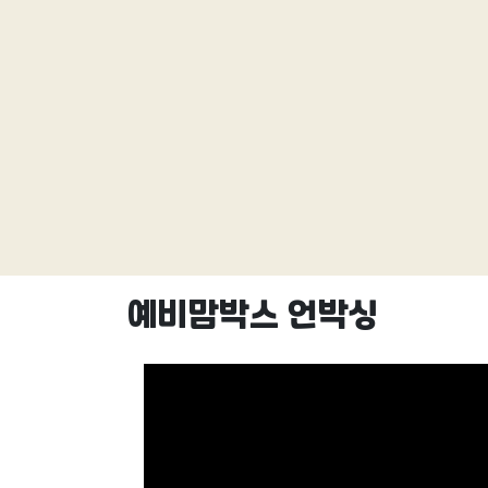
예비맘박스 언박싱